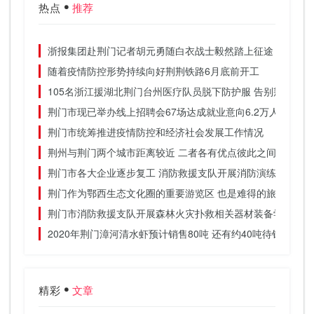
热点
推荐
浙报集团赴荆门记者胡元勇随白衣战士毅然踏上征途
随着疫情防控形势持续向好荆荆铁路6月底前开工
105名浙江援湖北荆门台州医疗队员脱下防护服 告别荆门的
荆门市现已举办线上招聘会67场达成就业意向6.2万人
荆门市统筹推进疫情防控和经济社会发展工作情况
荆州与荆门两个城市距离较近 二者各有优点彼此之间差别不
荆门市各大企业逐步复工 消防救援支队开展消防演练
荆门作为鄂西生态文化圈的重要游览区 也是难得的旅游胜地
荆门市消防救援支队开展森林火灾扑救相关器材装备学习
2020年荆门漳河清水虾预计销售80吨 还有约40吨待销
精彩
文章