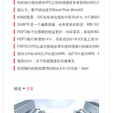
轻松旅行规划师在IPO之前的锚索投资者获得229亿卢比
据认为，数字镑会提升Brexit Post-Brexit市
NIA的股票，GIC在私有化报告中跃升20％; 2个课程中44％
GSAP不是一个偏离措施，会有更多的前进：RBI GUV
HDFC帖子比预期的收益更好：你应该买，卖或持有吗？
HDFC银行将增加14％，存款在2021年3月底上涨16％
FINTECH可以成为彻底改变印度跨境银行的催化剂吗？
期待大约6,000亿卢比成为NPA，由FY21成为NPA：PNB.
预算2021：关于联盟预算的关键事实
投资顾问的较低费用结构从4月1日生效：Sebi.
精彩
文章