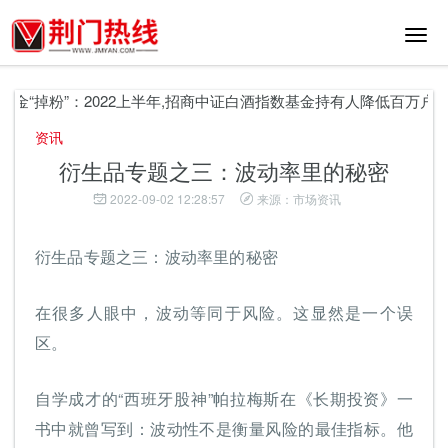
切
换
导
航
掉粉”：2022上半年,招商中证白酒指数基金持有人降低百万户
上市
资讯
衍生品专题之三：波动率里的秘密
2022-09-02 12:28:57
来源：市场资讯
衍生品专题之三：波动率里的秘密
在很多人眼中，波动等同于风险。这显然是一个误
区。
自学成才的“西班牙股神”帕拉梅斯在《长期投资》一
书中就曾写到：波动性不是衡量风险的最佳指标。他