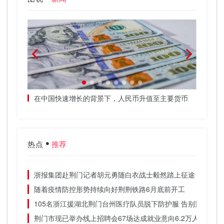
订阅”规
在中国快速增长的背景下，人民币升值至主要货币
日本商
热点
推荐
浙报集团赴荆门记者胡元勇随白衣战士毅然踏上征途
随着疫情防控形势持续向好荆荆铁路6月底前开工
105名浙江援湖北荆门台州医疗队员脱下防护服 告别荆门的
荆门市现已举办线上招聘会67场达成就业意向6.2万人