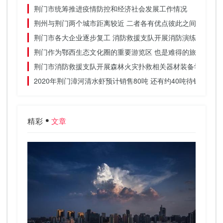
荆门市统筹推进疫情防控和经济社会发展工作情况
荆州与荆门两个城市距离较近 二者各有优点彼此之间差别不
荆门市各大企业逐步复工 消防救援支队开展消防演练
荆门作为鄂西生态文化圈的重要游览区 也是难得的旅游胜地
荆门市消防救援支队开展森林火灾扑救相关器材装备学习
2020年荆门漳河清水虾预计销售80吨 还有约40吨待销
精彩
文章