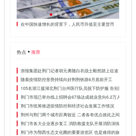
订阅”规
在中国快速增长的背景下，人民币升值至主要货币
日本商
热点
推荐
浙报集团赴荆门记者胡元勇随白衣战士毅然踏上征途
随着疫情防控形势持续向好荆荆铁路6月底前开工
105名浙江援湖北荆门台州医疗队员脱下防护服 告别荆门的
荆门市现已举办线上招聘会67场达成就业意向6.2万人
荆门市统筹推进疫情防控和经济社会发展工作情况
荆州与荆门两个城市距离较近 二者各有优点彼此之间差别不
荆门市各大企业逐步复工 消防救援支队开展消防演练
荆门作为鄂西生态文化圈的重要游览区 也是难得的旅游胜地