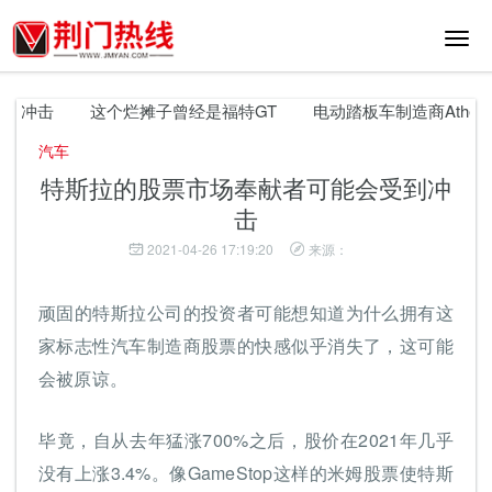
切
换
导
航
冲击
这个烂摊子曾经是福特GT
电动踏板车制造商Ather E
汽车
特斯拉的股票市场奉献者可能会受到冲
击
2021-04-26 17:19:20
来源：
顽固的特斯拉公司的投资者可能想知道为什么拥有这
家标志性汽车制造商股票的快感似乎消失了，这可能
会被原谅。
毕竟，自从去年猛涨700%之后，股价在2021年几乎
没有上涨3.4%。像GameStop这样的米姆股票使特斯