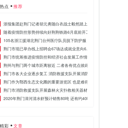
热点
推荐
浙报集团赴荆门记者胡元勇随白衣战士毅然踏上征途
随着疫情防控形势持续向好荆荆铁路6月底前开工
105名浙江援湖北荆门台州医疗队员脱下防护服 告别荆门的云彩启程回
荆门市现已举办线上招聘会67场达成就业意向6.2万人
荆门市统筹推进疫情防控和经济社会发展工作情况
荆州与荆门两个城市距离较近 二者各有优点彼此之间差别不大
荆门市各大企业逐步复工 消防救援支队开展消防演练
荆门作为鄂西生态文化圈的重要游览区 也是难得的旅游胜地
荆门市消防救援支队开展森林火灾扑救相关器材装备学习
2020年荆门漳河清水虾预计销售80吨 还有约40吨待销
精彩
文章