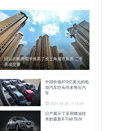
回温的购房需求推高了长三角城市新房 二手
房成交量
中国价值870亿美元的电
动汽车巨头尚未售出汽
车
2021-04-20 17:13:29
日产展示了采用燃油技
术的最新X-Trail SUV