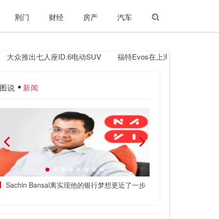
荆门
财经
房产
汽车
出七人座ID.6电动SUV
福特Evos在上海车展上亮相
玛莎拉蒂
图说
新闻
Sachin Bansal离实现他的银行梦想更近了一步
棕榈油期货在MCX上触
新高