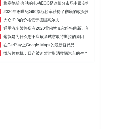
梅赛德斯·奔驰的电动EQC是该细分市场中最实惠的汽车之一
2020年创世纪G90旗舰轿车获得了彻底的改头换面
大众ID.3的价格低于德国高尔夫
通用汽车暂停所有2020雪佛兰克尔维特的新订单
这就是为什么您不应该尝试窃取特斯拉的原因
在CarPlay上Google Maps的最新替代品
微芯片危机：日产被迫暂时取消数辆汽车的生产