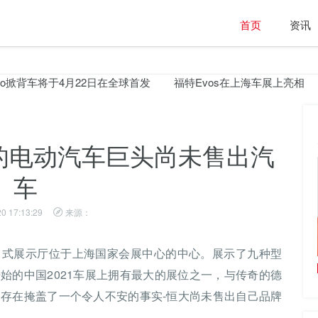
首页
资讯
车将于4月22日在全球首发
福特Evos在上海车展上亮相
大众推
元的电动汽车巨头尚未售出汽
车
0 17:13:29
来源：
出式展示厅位于上海国家会展中心的中心。展示了九种型
期货交易| 塔塔钢铁的看涨回调模式
始的中国2021车展上拥有最大的展位之一，与传奇的德
的存在掩盖了一个令人不安的事实-恒大尚未售出自己品牌