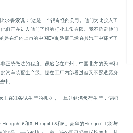
比尔·鲁索说：“这是一个很奇怪的公司。他们为此投入了
且他们正在进入他们了解的行业非常有限。我不确定他们
，指的是在纽约上市的中国EV制造商已经在其汽车中部署了
其非正统做法的程度。虽然它在广州，中国北方的天津和
用的汽车装配生产线。据在工厂内部看过但又不愿透露身
整中。
示正在准备试生产的机器，一旦达到满负荷生产，便能
i 5和6; Hengchi 5和6。豪华的Hengchi 1(将与
还有恒池3号。一位知情人士说，该公司已经告诉投资者，其