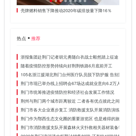
壳牌燃料销售下降推动2020年碳排放量下降16％
三星在
热点
推荐
浙报集团赴荆门记者胡元勇随白衣战士毅然踏上征途
随着疫情防控形势持续向好荆荆铁路6月底前开工
105名浙江援湖北荆门台州医疗队员脱下防护服 告别荆门的
荆门市现已举办线上招聘会67场达成就业意向6.2万人
荆门市统筹推进疫情防控和经济社会发展工作情况
荆州与荆门两个城市距离较近 二者各有优点彼此之间差别不
荆门市各大企业逐步复工 消防救援支队开展消防演练
荆门作为鄂西生态文化圈的重要游览区 也是难得的旅游胜地
荆门市消防救援支队开展森林火灾扑救相关器材装备学习