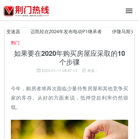
切
换
导
航
动变速器
迈凯轮在2024年发布电动P1继承者
伊隆马斯克解释了
荆门
如果要在2020年购买房屋应采取的10
个步骤
2020-01-11 08:47:13
来源：
今年，购房者将再次面临少量待售房屋和其他竞争买
家的库存。从好的方面来说，抵押贷款利率仍然很
低。