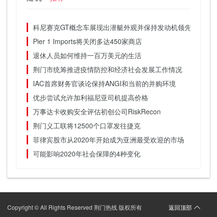
科尼赛克GT概念车展现出潜艇外观并保持发动机领先
Pier 1 Imports将关闭多达450家商店
退休人员如何维持一百万美元的生活
荆门市统筹推进疫情防控和经济社会发展工作情况
IAC首席财务官谈论保持ANGI和当前的并购环境
优步尝试允许加利福尼亚司机提高价格
万事达卡收购安全评估初创公司RiskRecon
荆门义工联将12500个口罩发往捷克
菲律宾股市从2020年开始成为亚洲最受欢迎的市场
可能影响2020年社会保障的4种变化
Copyright © All Rights Reserved 荆门热线 版权所有
返回顶部