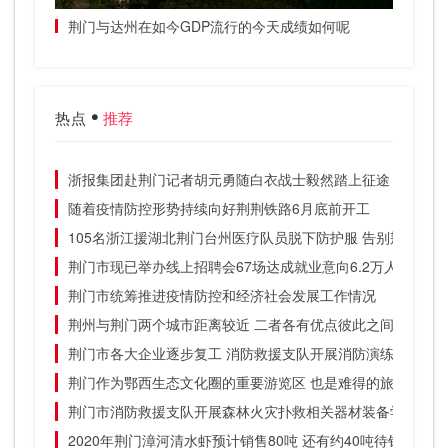
荆门与达州在如今GDP流行的今天成绩如何呢
3辆满
武汉荆
热点
推荐
浙报集团赴荆门记者胡元勇随白衣战士毅然踏上征途
随着疫情防控形势持续向好荆荆铁路6月底前开工
105名浙江援湖北荆门台州医疗队员脱下防护服 告别荆门的
荆门市现已举办线上招聘会67场达成就业意向6.2万人
荆门市统筹推进疫情防控和经济社会发展工作情况
荆州与荆门两个城市距离较近 二者各有优点彼此之间差别不
荆门市各大企业逐步复工 消防救援支队开展消防演练
荆门作为鄂西生态文化圈的重要游览区 也是难得的旅游胜地
荆门市消防救援支队开展森林火灾扑救相关器材装备学习
2020年荆门漳河清水虾预计销售80吨 还有约40吨待销