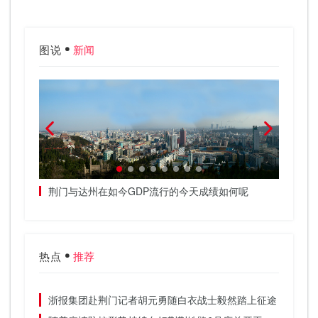
图说
新闻
荆门与达州在如今GDP流行的今天成绩如何呢
3辆满
武汉荆
热点
推荐
浙报集团赴荆门记者胡元勇随白衣战士毅然踏上征途