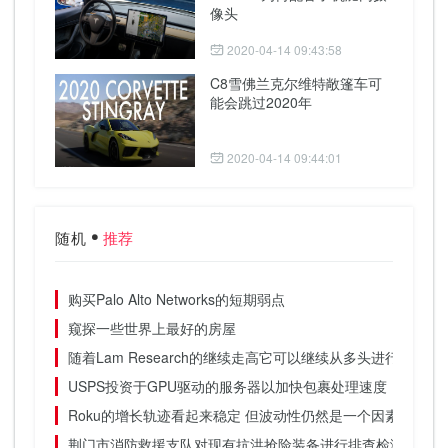
像头
2020-04-14 09:43:58
C8雪佛兰克尔维特敞篷车可
能会跳过2020年
2020-04-14 09:44:01
随机
推荐
购买Palo Alto Networks的短期弱点
窥探一些世界上最好的房屋
随着Lam Research的继续走高它可以继续从多头进行交易
USPS投资于GPU驱动的服务器以加快包裹处理速度
Roku的增长轨迹看起来稳定 但波动性仍然是一个因素
荆门市消防救援支队对现有抗洪抢险装备进行排查检测及维护