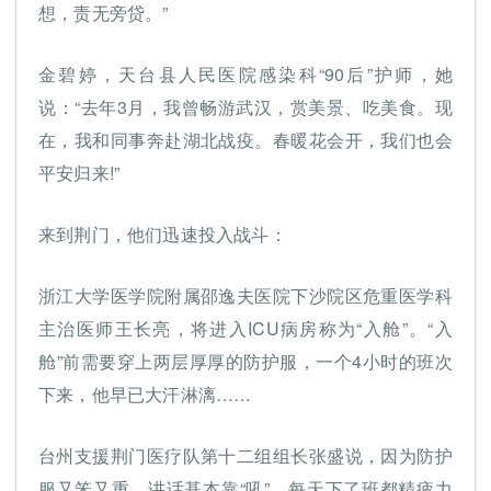
想，责无旁贷。”
金碧婷，天台县人民医院感染科“90后”护师，她
说：“去年3月，我曾畅游武汉，赏美景、吃美食。现
在，我和同事奔赴湖北战疫。春暖花会开，我们也会
平安归来!”
来到荆门，他们迅速投入战斗：
浙江大学医学院附属邵逸夫医院下沙院区危重医学科
主治医师王长亮，将进入ICU病房称为“入舱”。“入
舱”前需要穿上两层厚厚的防护服，一个4小时的班次
下来，他早已大汗淋漓……
台州支援荆门医疗队第十二组组长张盛说，因为防护
服又笨又重，讲话基本靠“吼”，每天下了班都精疲力