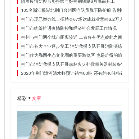
随着疫情防控形势持续向好荆荆铁路6月底前开工
105名浙江援湖北荆门台州医疗队员脱下防护服 告别荆门的
荆门市现已举办线上招聘会67场达成就业意向6.2万人
荆门市统筹推进疫情防控和经济社会发展工作情况
荆州与荆门两个城市距离较近 二者各有优点彼此之间差别不
荆门市各大企业逐步复工 消防救援支队开展消防演练
荆门作为鄂西生态文化圈的重要游览区 也是难得的旅游胜地
荆门市消防救援支队开展森林火灾扑救相关器材装备学习
2020年荆门漳河清水虾预计销售80吨 还有约40吨待销
精彩
文章