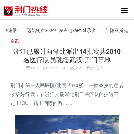
切
换
导
航
变速器
迈凯轮在2024年发布电动P1继承者
伊隆马斯克解释了特
资讯
浙江已累计向湖北派出14批次共2010
名医疗队员驰援武汉 荆门等地
2020-04-07 10:02:04
来源：手机中国网
荆门市第一人民医院(北院区)13楼，一位33岁的患者
收拾好行囊，在浙江支援湖北荆门医疗队的护送下，
走出ICU，踏上回家的路……