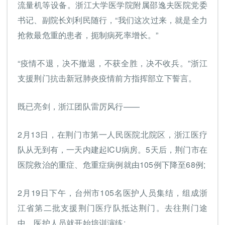
流量机等设备。浙江大学医学院附属邵逸夫医院党委
书记、副院长刘利民随行，“我们这次过来，就是全力
抢救最危重的患者，扼制病死率增长。”
“疫情不退，决不撤退，不获全胜，决不收兵。”浙江
支援荆门抗击新冠肺炎疫情前方指挥部立下誓言。
既已亮剑，浙江团队雷厉风行——
2月13日，在荆门市第一人民医院北院区，浙江医疗
队从无到有，一天内建起ICU病房。5天后，荆门市在
医院救治的重症、危重症病例就由105例下降至68例;
2月19日下午，台州市105名医护人员集结，组成浙
江省第二批支援荆门医疗队抵达荆门。去往荆门途
中，医护人员就开始培训演练;