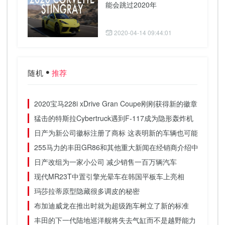
能会跳过2020年
2020-04-14 09:44:01
随机
推荐
2020宝马228i xDrive Gran Coupe刚刚获得新的徽章
猛击的特斯拉Cyber​​truck遇到F-117成为隐形轰炸机
日产为新公司徽标注册了商标 这表明新的车辆也可能是日产
255马力的丰田GR86和其他重大新闻在经销商介绍中泄漏
日产改组为一家小公司 减少销售一百万辆汽车
现代MR23T中置引擎光晕车在韩国平板车上亮相
玛莎拉蒂原型隐藏很多调皮的秘密
布加迪威龙在推出时就为超级跑车树立了新的标准
丰田的下一代陆地巡洋舰将失去气缸而不是越野能力