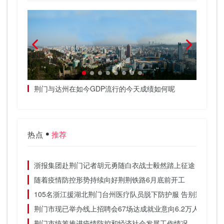
荆门与达州在如今GDP流行的今天成绩如何呢
3辆满
武汉荆
热点
推荐
浙报集团赴荆门记者胡元勇随白衣战士毅然踏上征途
随着疫情防控形势持续向好荆荆铁路6月底前开工
105名浙江援湖北荆门台州医疗队员脱下防护服 告别荆门的
荆门市现已举办线上招聘会67场达成就业意向6.2万人
荆门市统筹推进疫情防控和经济社会发展工作情况