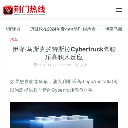
切
换
导
航
自动变速器
迈凯轮在2024年发布电动P1继承者
伊隆马斯克解释
汽车
伊隆·马斯克的特斯拉Cyber​​truck驾驶
乐高积木反应
2019-11-27 09:02:58
来源：
如果您喜欢弯角车，澳大利亚乐高(LegoAustralia)可
以为您提供其全新的Cyber​​truck竞争对手。