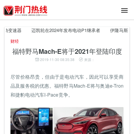
切
换
导
航
自动变速器
迈凯轮在2024年发布电动P1继承者
伊隆马斯克解释
财经
福特野马Mach-E将于2021年登陆印度
2019-11-30 08:35:38
来源：
尽管价格昂贵，但由于是电动汽车，因此可以享受商
品及服务税的优惠。福特野马Mach-E将与奥迪e-Tron
和捷豹电动汽车I-Pace竞争。