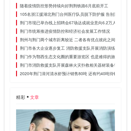
随着疫情防控形势持续向好荆荆铁路6月底前开工
105名浙江援湖北荆门台州医疗队员脱下防护服 告别荆门的
荆门市现已举办线上招聘会67场达成就业意向6.2万人
荆门市统筹推进疫情防控和经济社会发展工作情况
荆州与荆门两个城市距离较近 二者各有优点彼此之间差别不
荆门市各大企业逐步复工 消防救援支队开展消防演练
荆门作为鄂西生态文化圈的重要游览区 也是难得的旅游胜地
荆门市消防救援支队开展森林火灾扑救相关器材装备学习
2020年荆门漳河清水虾预计销售80吨 还有约40吨待销
精彩
文章