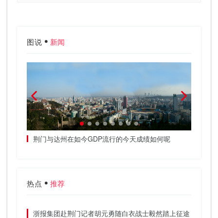
图说
新闻
荆门与达州在如今GDP流行的今天成绩如何呢
3辆满
武汉荆
热点
推荐
浙报集团赴荆门记者胡元勇随白衣战士毅然踏上征途